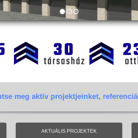
ntse meg aktív projektjeinket, referenciá
AKTUÁLIS PROJEKTEK