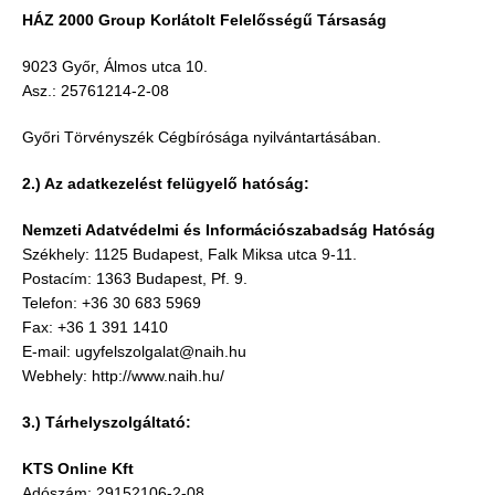
HÁZ 2000 Group Korlátolt Felelősségű Társaság
9023 Győr, Álmos utca 10.
Asz.: 25761214-2-08
Győri Törvényszék Cégbírósága nyilvántartásában.
2.) Az adatkezelést felügyelő hatóság:
Nemzeti Adatvédelmi és Információszabadság Hatóság
Székhely: 1125 Budapest, Falk Miksa utca 9-11.
Postacím: 1363 Budapest, Pf. 9.
Telefon: +36 30 683 5969
Fax: +36 1 391 1410
E-mail: ugyfelszolgalat@naih.hu
Webhely: http://www.naih.hu/
3.) Tárhelyszolgáltató:
KTS Online Kft
Adószám: 29152106-2-08.