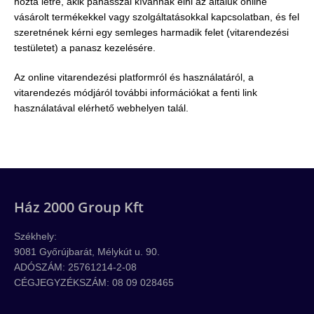
hozta létre, akik panasszal kívánnak élni az általuk online
vásárolt termékekkel vagy szolgáltatásokkal kapcsolatban, és fel
szeretnének kérni egy semleges harmadik felet (vitarendezési
testületet) a panasz kezelésére.
Az online vitarendezési platformról és használatáról, a
vitarendezés módjáról további információkat a fenti link
használatával elérhető webhelyen talál.
Ház 2000 Group Kft
Székhely:
9081 Győrújbarát, Mélykút u. 90.
ADÓSZÁM: 25761214-2-08
CÉGJEGYZÉKSZÁM: 08 09 028465