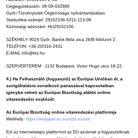
Cégjegyzékszám: 08-09-032885
Győri Törvényszék Cégbírósága nyilvántartásában.
Statisztikai számjel: 29152106-6311-113-08.
Közösségi adószám: HU29152106.
SZÉKHELY 9024 Győr, Bartók Béla utca 26/B földszint 2.
TELEFON: +36-20/316-2431
E-MAIL info@kts.hu
SZERVERTEREM: 1132 Budapest, Victor Hugó utca 18-22.
4.) Ha Felhasználó (fogyasztó) az Európai Unióban él, a
szolgáltatásra vonatkozó panaszával kapcsolatban
igénybe veheti az Európai Bizottság alábbi online
vitarendezési eszközét.
Az Európai Bizottság online vitarendezési platformja
Webhely:
https://webgate.ec.europa.eu/odr
Ezt az internetalapú platformot az EU azoknak a fogyasztóknak