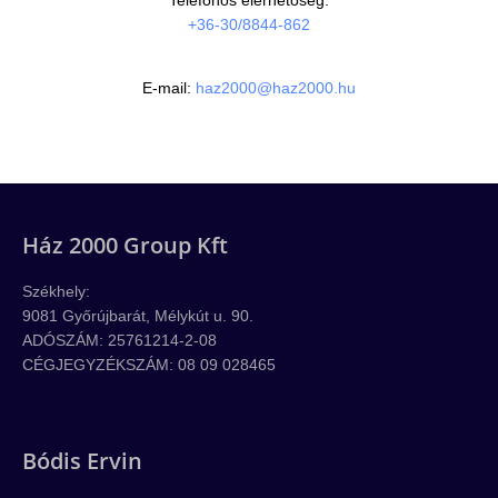
Telefonos elérhetőség:
+36-30/8844-862
E-mail:
haz2000@haz2000.hu
Ház 2000 Group Kft
Székhely:
9081 Győrújbarát, Mélykút u. 90.
ADÓSZÁM: 25761214-2-08
CÉGJEGYZÉKSZÁM: 08 09 028465
Bódis Ervin