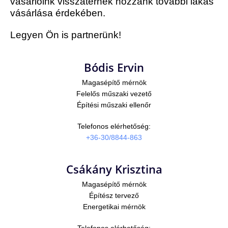
vásárlóink visszatérnek hozzánk további lakás
vásárlása érdekében.
Legyen Ön is partnerünk!
Bódis Ervin
Magasépítő mérnök
Felelős műszaki vezető
Építési műszaki ellenőr
Telefonos elérhetőség:
+36-30/8844-863
Csákány Krisztina
Magasépítő mérnök
Építész tervező
Energetikai mérnök