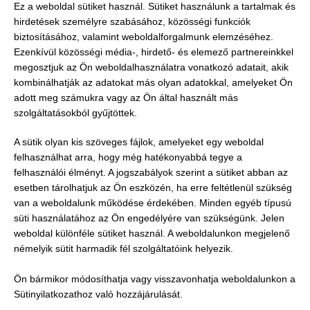
Ez a weboldal sütiket használ. Sütiket használunk a tartalmak és
hirdetések személyre szabásához, közösségi funkciók
biztosításához, valamint weboldalforgalmunk elemzéséhez.
Ezenkívül közösségi média-, hirdető- és elemező partnereinkkel
megosztjuk az Ön weboldalhasználatra vonatkozó adatait, akik
kombinálhatják az adatokat más olyan adatokkal, amelyeket Ön
adott meg számukra vagy az Ön által használt más
szolgáltatásokból gyűjtöttek.
A sütik olyan kis szöveges fájlok, amelyeket egy weboldal
felhasználhat arra, hogy még hatékonyabbá tegye a
felhasználói élményt. A jogszabályok szerint a sütiket abban az
esetben tárolhatjuk az Ön eszközén, ha erre feltétlenül szükség
van a weboldalunk működése érdekében. Minden egyéb típusú
süti használatához az Ön engedélyére van szükségünk. Jelen
weboldal különféle sütiket használ. A weboldalunkon megjelenő
némelyik sütit harmadik fél szolgáltatóink helyezik.
Ön bármikor módosíthatja vagy visszavonhatja weboldalunkon a
Sütinyilatkozathoz való hozzájárulását.