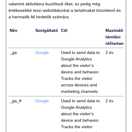
valamint aktivitásra buzdítsuk őket, ez pedig még
értékesebbé teszi weboldalunkat a tartalmakat közzétevő és
a harmadik fél hirdetők számára.
Név
Szolgáltató
Cél
Maximális
tárolási
időtartam
_ga
Google
Used to send data to
2 év
Google Analytics
about the visitor's
device and behavior.
Tracks the visitor
across devices and
marketing channels.
_ga_#
Google
Used to send data to
2 év
Google Analytics
about the visitor's
device and behavior.
Tracks the visitor