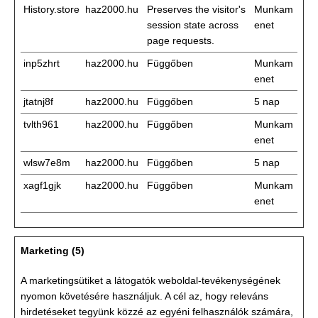
History.store
haz2000.hu
Preserves the visitor's
Munkam
session state across
enet
page requests.
inp5zhrt
haz2000.hu
Függőben
Munkam
enet
jtatnj8f
haz2000.hu
Függőben
5 nap
tvlth961
haz2000.hu
Függőben
Munkam
enet
wlsw7e8m
haz2000.hu
Függőben
5 nap
xagf1gjk
haz2000.hu
Függőben
Munkam
enet
Marketing (5)
A marketingsütiket a látogatók weboldal-tevékenységének
nyomon követésére használjuk. A cél az, hogy releváns
hirdetéseket tegyünk közzé az egyéni felhasználók számára,