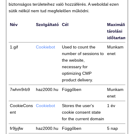
biztonságos területeihez való hozzáférés. A weboldal ezen
sütik nélkül nem tud megfelelően működni.
Név
Szolgáltató
Cél
Maximális
tárolási
időtartam
1.gif
Cookiebot
Used to count the
Munkam
number of sessions to
enet
the website,
necessary for
optimizing CMP
product delivery.
7whm9rb9
haz2000.hu
Függőben
Munkam
enet
CookieCons
Cookiebot
Stores the user's
1 év
ent
cookie consent state
for the current domain
fr9jyjfw
haz2000.hu
Függőben
5 nap